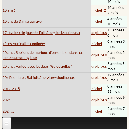
10 mois
16 années
10 ans !
michel_2
9 mois
4 années
10 ans de Danse qui vive
michel
10 mois
13 années
17 février : 4e journée Folk à Issy les Moulineaux
drplalixus
6 mois
6 années 3
1ères Musicalies Confinées
michel
mois
20 ans : Sessions de musique d’ensemble, stage de
6 années 5
drplalixus
contredanse anglaise
mois
6 années 5
20 ans : Veillée avec les duos "Galouvielles"
drplalixus
mois
12 années
20 décembre : Bal folk à Issy-Les-Moulineaux
drplalixus
8 mois
8 années
2017-2018
michel
11 mois
5 années 6
2021
drplalixus
mois
2 années 7
2024...
michel
mois