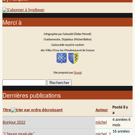
Merci à
Infographie par Galoudid (Didier Peinoit)
Ouèbemestre, Drplalixus (Michel Bellon)
Galouvielle reçoit le soutien
des Villes d'Issy-les-Moulineaux et de Sceaux
Site propulsé par
Drupal
Rechercher
Formulaire de recherche
Dernières publications
Posté il y
Titre
Auteur
a
4 années 6
Bonjour 2022
michel
mois
16 années
"L'heure musicale"
michel_2