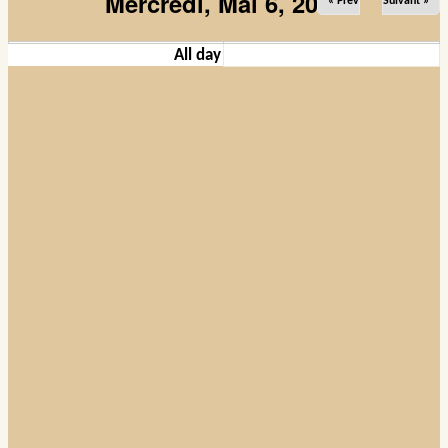
Mercredi, Mai 6, 2026
« Prev
Suivant »
Images et musiques
All day
Liens
Contacts
Connexion
Rechercher