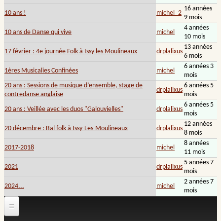
16 années
10 ans !
michel_2
9 mois
4 années
10 ans de Danse qui vive
michel
10 mois
13 années
17 février : 4e journée Folk à Issy les Moulineaux
drplalixus
6 mois
6 années 3
1ères Musicalies Confinées
michel
mois
20 ans : Sessions de musique d’ensemble, stage de
6 années 5
drplalixus
contredanse anglaise
mois
6 années 5
20 ans : Veillée avec les duos "Galouvielles"
drplalixus
mois
12 années
20 décembre : Bal folk à Issy-Les-Moulineaux
drplalixus
8 mois
8 années
2017-2018
michel
11 mois
5 années 7
2021
drplalixus
mois
2 années 7
2024...
michel
mois