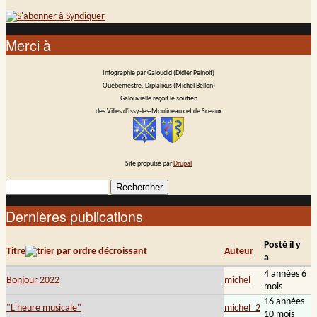
Merci à
Infographie par Galoudid (Didier Peinoit)
Ouèbemestre, Drplalixus (Michel Bellon)
Galouvielle reçoit le soutien
des Villes d'Issy-les-Moulineaux et de Sceaux
Site propulsé par
Drupal
Rechercher
Formulaire de recherche
Dernières publications
Posté il y
Titre
Auteur
a
4 années 6
Bonjour 2022
michel
mois
16 années
"L'heure musicale"
michel_2
10 mois