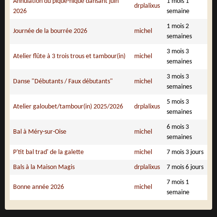
Annulation du pique-nique dansant juin
1 mois 1
drplalixus
2026
semaine
1 mois 2
Journée de la bourrée 2026
michel
semaines
3 mois 3
Atelier flûte à 3 trois trous et tambour(in)
michel
semaines
3 mois 3
Danse "Débutants / Faux débutants"
michel
semaines
5 mois 3
Atelier galoubet/tambour(in) 2025/2026
drplalixus
semaines
6 mois 3
Bal à Méry-sur-Oise
michel
semaines
P'tit bal trad' de la galette
michel
7 mois 3 jours
Bals à la Maison Magis
drplalixus
7 mois 6 jours
7 mois 1
Bonne année 2026
michel
semaine