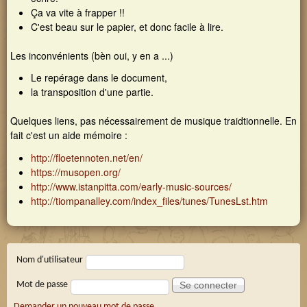
Ça va vite à frapper !!
C'est beau sur le papier, et donc facile à lire.
Les inconvénients (bèn oui, y en a ...)
Le repérage dans le document,
la transposition d'une partie.
Quelques liens, pas nécessairement de musique traidtionnelle. En
fait c'est un aide mémoire :
http://floetennoten.net/en/
https://musopen.org/
http://www.istanpitta.com/early-music-sources/
http://tiompanalley.com/index_files/tunes/TunesLst.htm
Connexion membre
Nom d'utilisateur
Mot de passe
Demander un nouveau mot de passe