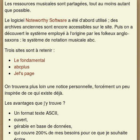
Nom d'utilisateur
CONNEXION MEMBRE
Concert des 20 ans
Les ressources musicales sont partagées, tout au moins autant
Les 20 ans de Galouvielle en images
que possible.
Rechercher
Mot de passe
Formulaire de recherche
Le logiciel
Noteworthy Software
a été d'abord utilisé ; des
archives anciennes sont encore accessibles sur le site. Puis on a
Demander un nouveau mot de passe
découvert le système employé à l'origine par les folkeux anglo-
saxons : le système de notation musicale abc.
Trois sites sont à retenir :
Le fondamental
abcplus
Jef's page
On trouvera plus loin une notice personnelle, forcément un peu
inspirée de ce qui existe déjà.
Les avantages que j'y trouve ?
Un format texte ASCII,
ouvert,
gérable en base de données,
qui couvre 200% de mes besoins pour ce que je souhaite
écrire.