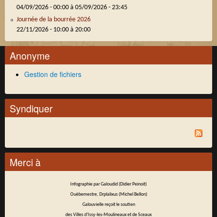
04/09/2026 - 00:00
à
05/09/2026 - 23:45
Journée de la bourrée 2026
22/11/2026 -
10:00
à
20:00
Anonyme
Gestion de fichiers
Syndiquer
Merci à
Infographie par Galoudid (Didier Peinoit)
Ouèbemestre, Drplalixus (Michel Bellon)
Galouvielle reçoit le soutien
des Villes d'Issy-les-Moulineaux et de Sceaux