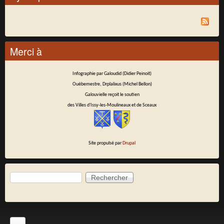
Merci à
Infographie par Galoudid (Didier Peinoit)
Ouèbemestre, Drplalixus (Michel Bellon)
Galouvielle reçoit le soutien
des Villes d'Issy-les-Moulineaux et de Sceaux
Site propulsé par
Drupal
Rechercher
Formulaire de recherche