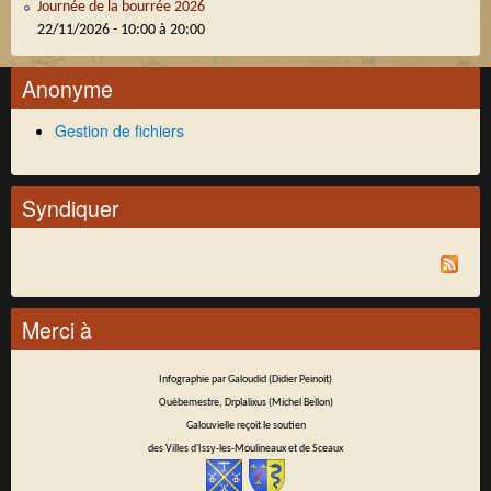
Journée de la bourrée 2026
22/11/2026 -
10:00
à
20:00
Anonyme
Gestion de fichiers
Syndiquer
Merci à
Infographie par Galoudid (Didier Peinoit)
Ouèbemestre, Drplalixus (Michel Bellon)
Galouvielle reçoit le soutien
des Villes d'Issy-les-Moulineaux et de Sceaux