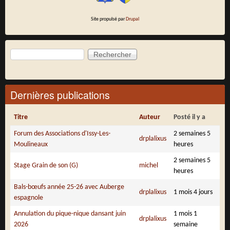
Site propulsé par
Drupal
Rechercher
Formulaire de recherche
Dernières publications
Titre
Auteur
Posté il y a
Forum des Associations d'Issy-Les-
2 semaines 5
drplalixus
Moulineaux
heures
2 semaines 5
Stage Grain de son (G)
michel
heures
Bals-bœufs année 25-26 avec Auberge
drplalixus
1 mois 4 jours
espagnole
Annulation du pique-nique dansant juin
1 mois 1
drplalixus
2026
semaine