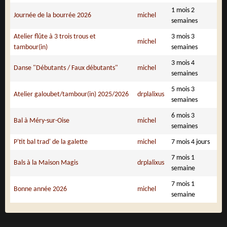
1 mois 2
Journée de la bourrée 2026
michel
semaines
Atelier flûte à 3 trois trous et
3 mois 3
michel
tambour(in)
semaines
3 mois 4
Danse "Débutants / Faux débutants"
michel
semaines
5 mois 3
Atelier galoubet/tambour(in) 2025/2026
drplalixus
semaines
6 mois 3
Bal à Méry-sur-Oise
michel
semaines
P'tit bal trad' de la galette
michel
7 mois 4 jours
7 mois 1
Bals à la Maison Magis
drplalixus
semaine
7 mois 1
Bonne année 2026
michel
semaine