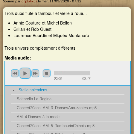
Nom d'utilisateur
CONNEXION MEMBRE
Concert des 20 ans
Soumis par
drplalixus
le
mer, 11/03/2020 - 07:12
Les 20 ans de Galouvielle en images
Rechercher
Trois duos flûte à tambour et vielle à roue...
Mot de passe
Formulaire de recherche
Annie Couture et Michel Bellon
Demander un nouveau mot de passe
Gillian et Rob Guest
Laurence Bourdin et Miquèu Montanaro
Trois univers complètement différents.
Media audio:
00:00
05:47
Stella splendens
Saltarello La Regina
Concert20ans_AM_3_DansesAmuzantes.mp3
AM_4 Danses à la mode
Concert20ans_AM_5_TambourinChinois.mp3