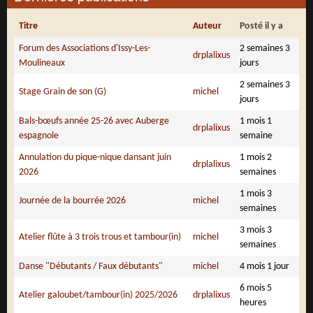
Titre
Auteur
Posté il y a
Forum des Associations d'Issy-Les-
2 semaines 3
drplalixus
Moulineaux
jours
2 semaines 3
Stage Grain de son (G)
michel
jours
Bals-bœufs année 25-26 avec Auberge
1 mois 1
drplalixus
espagnole
semaine
Annulation du pique-nique dansant juin
1 mois 2
drplalixus
2026
semaines
1 mois 3
Journée de la bourrée 2026
michel
semaines
3 mois 3
Atelier flûte à 3 trois trous et tambour(in)
michel
semaines
Danse "Débutants / Faux débutants"
michel
4 mois 1 jour
6 mois 5
Atelier galoubet/tambour(in) 2025/2026
drplalixus
heures