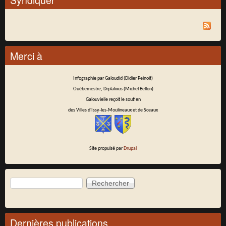
Merci à
Infographie par Galoudid (Didier Peinoit)
Ouèbemestre, Drplalixus (Michel Bellon)
Galouvielle reçoit le soutien
des Villes d'Issy-les-Moulineaux et de Sceaux
Site propulsé par
Drupal
Rechercher
Formulaire de recherche
Dernières publications