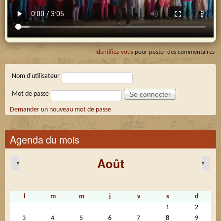
Identifiez-vous
pour poster des commentaires
Connexion membre
Nom d'utilisateur
Mot de passe
Demander un nouveau mot de passe
Agenda du mois
Août
«
»
l
m
m
j
v
s
d
1
2
3
4
5
6
7
8
9