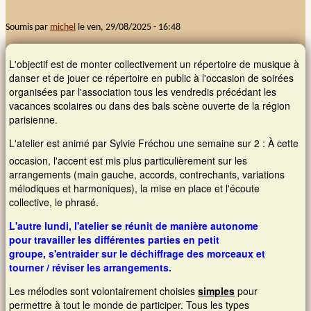
Soumis par
michel
le
ven, 29/08/2025 - 16:48
Images et musiques
L'objectif est de monter collectivement un répertoire de musique à
Liens
danser et de jouer ce répertoire en public à l'occasion de soirées
organisées par l'association tous les vendredis précédant les
Contacts
vacances scolaires ou dans des bals scène ouverte de la région
parisienne.
Connexion
L'atelier est animé par Sylvie Fréchou une semaine sur 2 : À cette
occasion, l'accent est mis plus particulièrement sur les
Rechercher
arrangements (main gauche, accords, contrechants, variations
mélodiques et harmoniques), la mise en place et l'écoute
collective, le phrasé.
L'autre lundi, l'atelier se réunit de manière autonome
pour travailler les différentes parties en petit
groupe, s'entraider sur le déchiffrage des morceaux et
tourner / réviser les arrangements.
Les mélodies sont volontairement choisies
simples
pour
permettre à tout le monde de participer. Tous les types