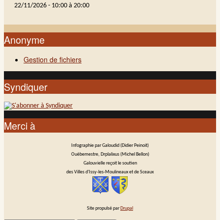
22/11/2026 -
10:00
à
20:00
Anonyme
Gestion de fichiers
Syndiquer
Merci à
Infographie par Galoudid (Didier Peinoit)
Ouèbemestre, Drplalixus (Michel Bellon)
Galouvielle reçoit le soutien
des Villes d'Issy-les-Moulineaux et de Sceaux
Site propulsé par
Drupal