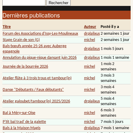
Rechercher
Formulaire de recherche
Dernières publications
Titre
Auteur
Posté il y a
Forum des Associations d'Issy-Les-Moulineaux
drplalixus
2 semaines 1 jour
Stage Grain de son (G)
michel
2 semaines 1 jour
Bals-bœufs année 25-26 avec Auberge
drplalixus
1 mois 5 jours
espagnole
Annulation du pique-nique dansant juin 2026
drplalixus
1 mois 1 semaine
1 mois 2
Journée de la bourrée 2026
michel
semaines
3 mois 3
Atelier flûte à 3 trois trous et tambour(in)
michel
semaines
3 mois 4
Danse "Débutants / Faux débutants"
michel
semaines
5 mois 4
Atelier galoubet/tambour(in) 2025/2026
drplalixus
semaines
6 mois 3
Bal à Méry-sur-Oise
michel
semaines
P'tit bal trad' de la galette
michel
7 mois 5 jours
Bals à la Maison Magis
drplalixus
7 mois 1 semaine