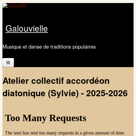
Aller au contenu principal
Galouvielle
Musique et danse de traditions populaires
Accueil
Atelier collectif accordéon
Présentation
diatonique (Sylvie) - 2025-2026
Calendrier
Les ateliers
Documents