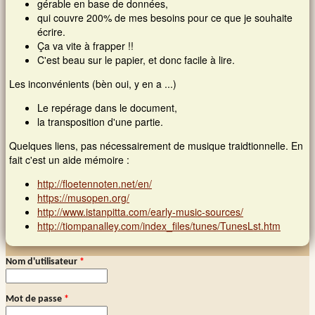
gérable en base de données,
Demander un nouveau mot de passe
qui couvre 200% de mes besoins pour ce que je souhaite
écrire.
Ça va vite à frapper !!
C'est beau sur le papier, et donc facile à lire.
Les inconvénients (bèn oui, y en a ...)
Le repérage dans le document,
la transposition d'une partie.
Quelques liens, pas nécessairement de musique traidtionnelle. En
fait c'est un aide mémoire :
http://floetennoten.net/en/
https://musopen.org/
http://www.istanpitta.com/early-music-sources/
http://tiompanalley.com/index_files/tunes/TunesLst.htm
Nom d'utilisateur
*
Connexion membre
Mot de passe
*