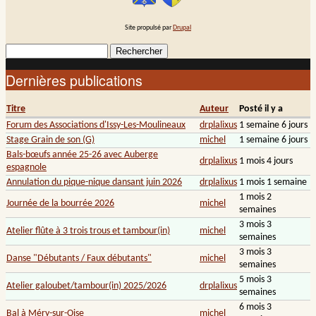
Site propulsé par
Drupal
Rechercher
Formulaire de recherche
Dernières publications
Titre
Auteur
Posté il y a
Forum des Associations d'Issy-Les-Moulineaux
drplalixus
1 semaine 6 jours
Stage Grain de son (G)
michel
1 semaine 6 jours
Bals-bœufs année 25-26 avec Auberge
drplalixus
1 mois 4 jours
espagnole
Annulation du pique-nique dansant juin 2026
drplalixus
1 mois 1 semaine
1 mois 2
Journée de la bourrée 2026
michel
semaines
3 mois 3
Atelier flûte à 3 trois trous et tambour(in)
michel
semaines
3 mois 3
Danse "Débutants / Faux débutants"
michel
semaines
5 mois 3
Atelier galoubet/tambour(in) 2025/2026
drplalixus
semaines
6 mois 3
Bal à Méry-sur-Oise
michel