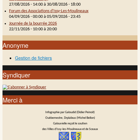
27/08/2026 - 14:00
à
30/08/2026 - 18:00
Forum des Associations d'Issy-Les-Moulineaux
04/09/2026 - 00:00
à
05/09/2026 - 23:45
Journée de la bourrée 2026
22/11/2026 -
10:00
à
20:00
Anonyme
Gestion de fichiers
Syndiquer
Merci à
Infographie par Galoudid (Didier Peinoit)
Ouèbemestre, Drplalixus (Michel Bellon)
Galouvielle reçoit le soutien
des Villes d'Issy-les-Moulineaux et de Sceaux