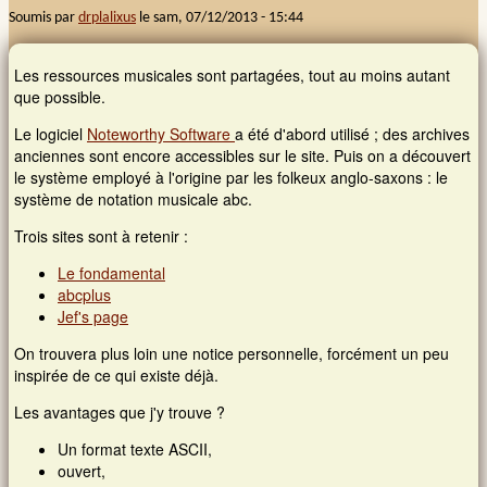
Documents
Soumis par
drplalixus
le
sam, 07/12/2013 - 15:44
Accordéon diatonique, atelier débutant
Fichiers, images, vidéos, musiques et partitions
Images et musiques
Session Galouvielle du mercredi 2025-2026
Les ressources musicales sont partagées, tout au moins autant
Notre musique
que possible.
Accordéon diatonique avec Sylvie Frechou (intermédiaire et
Sélection de morceaux de notre répertoire
Liens
confirmé)
Souvenirs...
Le logiciel
Noteworthy Software
a été d'abord utilisé ; des archives
Sceaux - Noël 2016
L'atelier chant
D'autres ressources
anciennes sont encore accessibles sur le site. Puis on a découvert
Duo à 3
Contacts
WE basque avril 2018
le système employé à l'origine par les folkeux anglo-saxons : le
système de notation musicale abc.
WE basque avril 2018
Connexion
Trois sites sont à retenir :
Répétition / Préparation 2019
Le fondamental
CONNEXION MEMBRE
Concert des 20 ans
Rechercher
Nom d'utilisateur
*
abcplus
Les 20 ans de Galouvielle en images
Jef's page
Rechercher
Formulaire de recherche
On trouvera plus loin une notice personnelle, forcément un peu
Mot de passe
*
inspirée de ce qui existe déjà.
Les avantages que j'y trouve ?
Un format texte ASCII,
ouvert,