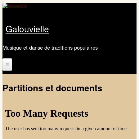
Aller au contenu principal
Galouvielle
Musique et danse de traditions populaires
Accueil
Partitions et documents
Présentation
Calendrier
Les ateliers
Ateliers de danse Galouvielle 2025-2026