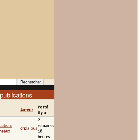
re de recherche
publications
Posté
Auteur
il y a
2
iations
semaines
drplalixus
ineaux
18
heures