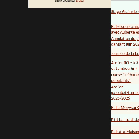
Site propulsé par
Drupal
Stage Grain de 
Bals-bœufs ann
avec Auberge e
Annulation du p
dansant juin 20
Journée de la b
Atelier flûte à 3
et tambour(in)
Danse "Débutan
débutants"
Atelier
galoubet/tambo
2025/2026
Bal à Méry-sur-
P'tit bal trad' d
Bals à la Maiso