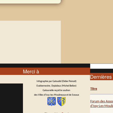
Rechercher
Merci à
Formulai
Dernières 
Infographie par Galoudid (Didier Peinoit)
Ouèbemestre, Drplalixus (Michel Bellon)
Titre
Galouvielle reçoit le soutien
des Villes d'Issy-les-Moulineaux et de Sceaux
Forum des Assoc
d'Issy-Les-Moul