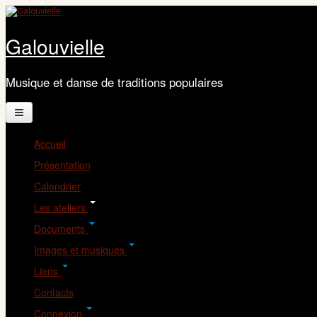
Aller au contenu principal
Galouvielle
Musique et danse de traditions populaires
Accueil
Présentation
Calendrier
Les ateliers
Documents
Images et musiques
Liens
Contacts
Connexion