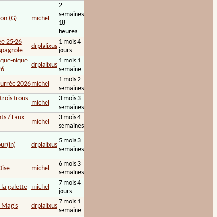
2
semaines
son (G)
michel
18
heures
ée 25-26
1 mois 4
drplalixus
spagnole
jours
ique-nique
1 mois 1
drplalixus
26
semaine
1 mois 2
ourrée 2026
michel
semaines
 trois trous
3 mois 3
michel
semaines
ts / Faux
3 mois 4
michel
semaines
5 mois 3
ur(in)
drplalixus
semaines
6 mois 3
Oise
michel
semaines
7 mois 4
e la galette
michel
jours
7 mois 1
n Magis
drplalixus
semaine