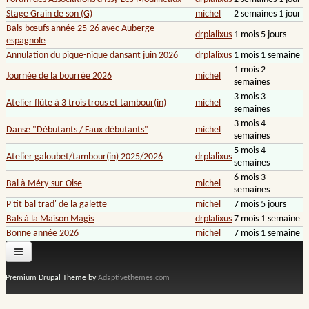
Stage Grain de son (G)
michel
2 semaines 1 jour
Bals-bœufs année 25-26 avec Auberge
drplalixus
1 mois 5 jours
espagnole
Annulation du pique-nique dansant juin 2026
drplalixus
1 mois 1 semaine
1 mois 2
Journée de la bourrée 2026
michel
semaines
3 mois 3
Atelier flûte à 3 trois trous et tambour(in)
michel
semaines
3 mois 4
Danse "Débutants / Faux débutants"
michel
semaines
5 mois 4
Atelier galoubet/tambour(in) 2025/2026
drplalixus
semaines
6 mois 3
Bal à Méry-sur-Oise
michel
semaines
P'tit bal trad' de la galette
michel
7 mois 5 jours
Bals à la Maison Magis
drplalixus
7 mois 1 semaine
Bonne année 2026
michel
7 mois 1 semaine
Premium Drupal Theme by
Adaptivethemes.com