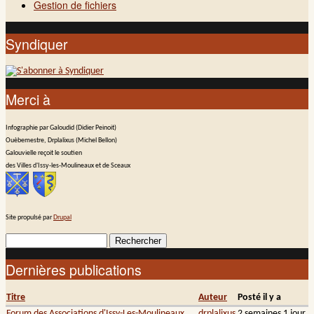
Gestion de fichiers
Syndiquer
Merci à
Infographie par Galoudid (Didier Peinoit)
Ouèbemestre, Drplalixus (Michel Bellon)
Galouvielle reçoit le soutien
des Villes d'Issy-les-Moulineaux et de Sceaux
Site propulsé par
Drupal
Rechercher
Formulaire de recherche
Dernières publications
Titre
Auteur
Posté il y a
Forum des Associations d'Issy-Les-Moulineaux
drplalixus
2 semaines 1 jour