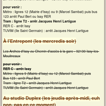
pour venir :
Métro : lignes 12 (Mairie d'Issy) ou 9 (Marcel Sambat) puis bus
123 arrêt Paul Bert ou Issy RER
Tram : ligne T2 - arrêt Jacques Henri Lartigue
RER C - arrêt Issy
TUVIM (Ile Saint Germain) : arrêt Jacques Henri Lartigue
À l'Entrepont (les mercredis soir)
Les Arches d'Issy
ou
Chemin d'accès à la gare - 92130 Issy-les-
Moulineaux
pour venir :
RER C - arrêt Issy
Métro : lignes 9 (Mairie d'Issy) ou 12 (Marcel Sambat) puis
Bus 123 : arrêt Paul Bert
Tram : ligne T2 - arrêt Jacques Henri Lartigue
TUVIM (Ile Saint Germain) : arrêt Jacques Henri Lartigue
Au studio Duplex (les jeudis après-midi, euh
non, pas en ce moment)