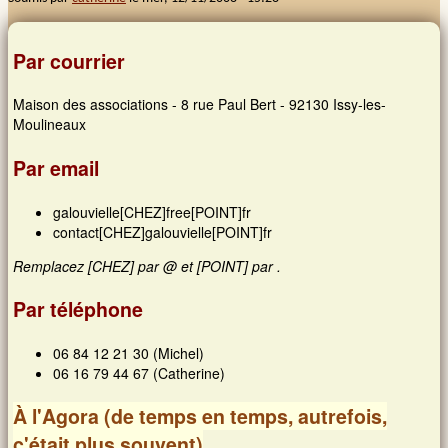
Images et musiques
Par courrier
Liens
Maison des associations - 8 rue Paul Bert - 92130 Issy-les-
Moulineaux
Contacts
Par email
Connexion
galouvielle[CHEZ]free[POINT]fr
contact[CHEZ]galouvielle[POINT]fr
Rechercher
Remplacez [CHEZ] par @ et [POINT] par .
Par téléphone
06 84 12 21 30 (Michel)
06 16 79 44 67 (Catherine)
À l'Agora (de temps en temps, autrefois,
c'était plus souvent)