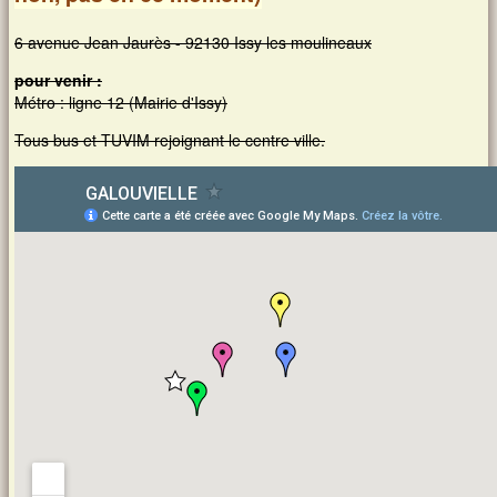
6 avenue Jean Jaurès - 92130 Issy les moulineaux
pour venir :
Métro : ligne 12 (Mairie d'Issy)
Tous bus et TUVIM rejoignant le centre ville.