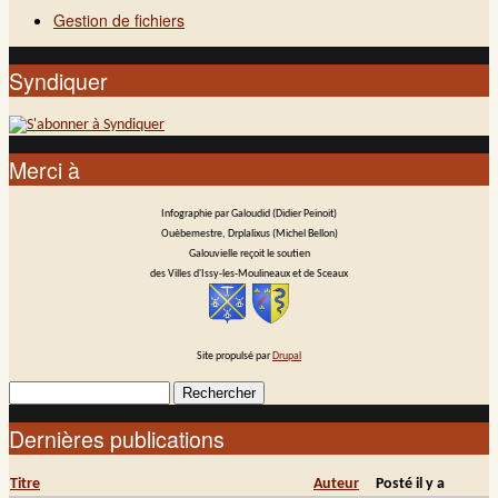
Gestion de fichiers
Syndiquer
Merci à
Infographie par Galoudid (Didier Peinoit)
Ouèbemestre, Drplalixus (Michel Bellon)
Galouvielle reçoit le soutien
des Villes d'Issy-les-Moulineaux et de Sceaux
Site propulsé par
Drupal
Rechercher
Formulaire de recherche
Dernières publications
Titre
Auteur
Posté il y a