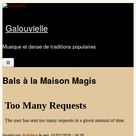
Aller au contenu principal
Galouvielle
Musique et danse de traditions populaires
Accueil
Bals à la Maison Magis
Présentation
Calendrier
Les ateliers
Documents
Soumis par
drplalixus
le
ven, 02/01/2026 - 14:39