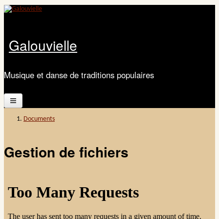
Aller au contenu principal
Galouvielle
Musique et danse de traditions populaires
Accueil
Documents
Vous êtes ici
Présentation
Gestion de fichiers
Calendrier
Les ateliers
Documents