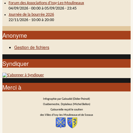
Forum des Associations d'Issy-Les-Moulineaux
04/09/2026 - 00:00
à
05/09/2026 - 23:45
Journée de la bourrée 2026
22/11/2026 -
10:00
à
20:00
Anonyme
Gestion de fichiers
Syndiquer
Merci à
Infographie par Galoudid (Didier Peinoit)
Ouèbemestre, Drplalixus (Michel Bellon)
Galouvielle reçoit le soutien
des Villes d'Issy-les-Moulineaux et de Sceaux