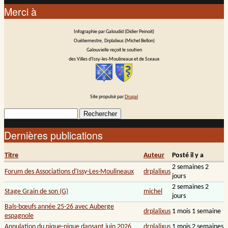
Merci à
Infographie par Galoudid (Didier Peinoit)
Ouèbemestre, Drplalixus (Michel Bellon)
Galouvielle reçoit le soutien
des Villes d'Issy-les-Moulineaux et de Sceaux
Site propulsé par
Drupal
Rechercher
Formulaire de recherche
Dernières publications
Titre
Auteur
Posté il y a
2 semaines 2
Forum des Associations d'Issy-Les-Moulineaux
drplalixus
jours
2 semaines 2
Stage Grain de son (G)
michel
jours
Bals-bœufs année 25-26 avec Auberge
drplalixus
1 mois 1 semaine
espagnole
Annulation du pique-nique dansant juin 2026
drplalixus
1 mois 2 semaines