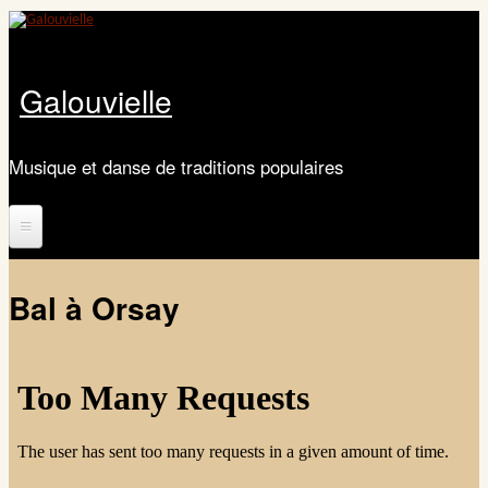
Aller au contenu principal
Galouvielle
Musique et danse de traditions populaires
Accueil
Bal à Orsay
Présentation
Calendrier
Les ateliers
Ateliers de danse Galouvielle 2025-2026