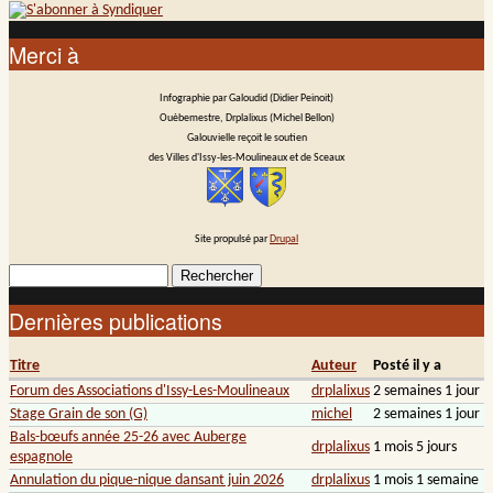
Merci à
Infographie par Galoudid (Didier Peinoit)
Ouèbemestre, Drplalixus (Michel Bellon)
Galouvielle reçoit le soutien
des Villes d'Issy-les-Moulineaux et de Sceaux
Site propulsé par
Drupal
Rechercher
Formulaire de recherche
Dernières publications
Titre
Auteur
Posté il y a
Forum des Associations d'Issy-Les-Moulineaux
drplalixus
2 semaines 1 jour
Stage Grain de son (G)
michel
2 semaines 1 jour
Bals-bœufs année 25-26 avec Auberge
drplalixus
1 mois 5 jours
espagnole
Annulation du pique-nique dansant juin 2026
drplalixus
1 mois 1 semaine