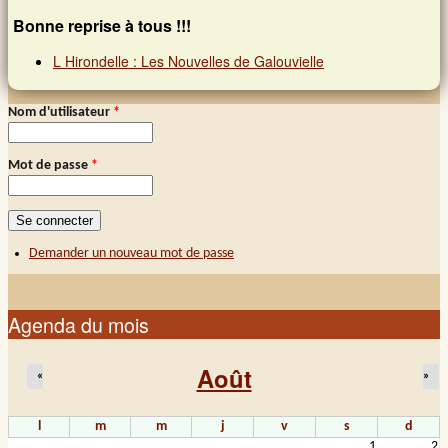
Bonne reprise à tous !!!
L Hirondelle : Les Nouvelles de Galouvielle
Nom d'utilisateur
*
Connexion membre
Mot de passe
*
Demander un nouveau mot de passe
Agenda du mois
Août
«
»
l
m
m
j
v
s
d
1
2