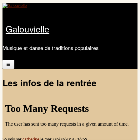
Aller au contenu principal
Galouvielle
Musique et danse de traditions populaires
Accueil
Les infos de la rentrée
Présentation
Calendrier
Les ateliers
Documents
Soumis par
catherine
le
mar, 02/09/2014 - 16:59