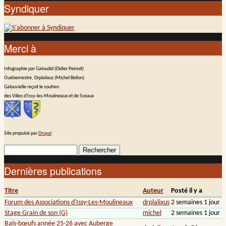
Syndiquer
Merci à
Infographie par Galoudid (Didier Peinoit)
Ouèbemestre, Drplalixus (Michel Bellon)
Galouvielle reçoit le soutien
des Villes d'Issy-les-Moulineaux et de Sceaux
Site propulsé par
Drupal
Rechercher
Formulaire de recherche
Dernières publications
Titre
Auteur
Posté il y a
Forum des Associations d'Issy-Les-Moulineaux
drplalixus
2 semaines 1 jour
Stage Grain de son (G)
michel
2 semaines 1 jour
Bals-bœufs année 25-26 avec Auberge