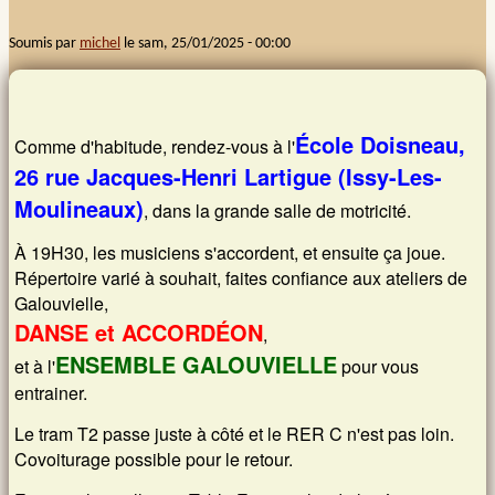
Soumis par
michel
le
sam, 25/01/2025 - 00:00
Images et musiques
Liens
École Doisneau,
Comme d'habitude, rendez-vous à l'
Contacts
26 rue Jacques-Henri Lartigue (Issy-Les-
Moulineaux)
, dans la grande salle de motricité.
Connexion
À 19H30, les musiciens s'accordent, et ensuite ça joue.
Rechercher
Répertoire varié à souhait, faites confiance aux ateliers de
Galouvielle,
DANSE et ACCORDÉON
,
ENSEMBLE GALOUVIELLE
et à l'
pour vous
entrainer.
Le tram T2 passe juste à côté et le RER C n'est pas loin.
Covoiturage possible pour le retour.