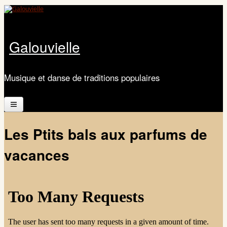
Aller au contenu principal
Galouvielle
Musique et danse de traditions populaires
Accueil
Les Ptits bals aux parfums de
Présentation
vacances
Calendrier
Les ateliers
Documents