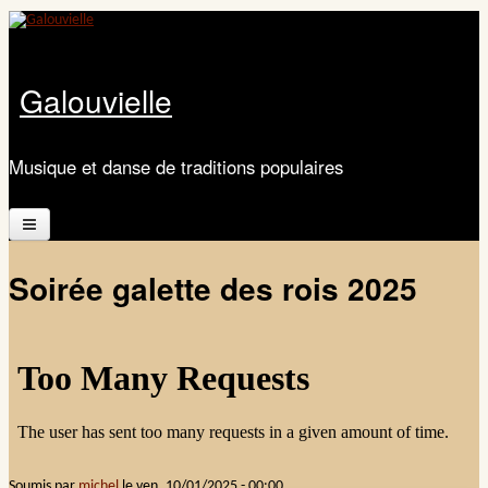
Aller au contenu principal
Galouvielle
Musique et danse de traditions populaires
Accueil
Soirée galette des rois 2025
Présentation
Calendrier
Les ateliers
Documents
Soumis par
michel
le
ven, 10/01/2025 - 00:00