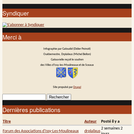
Syndiquer
Merci à
Infographie par Galoudid (Didier Peinoit)
Ouèbemestre, Drplalixus (Michel Bellon)
Galouvielle reçoit le soutien
des Villes d'Issy-les-Moulineaux et de Sceaux
Site propulsé par
Drupal
Rechercher
Formulaire de recherche
Dernières publications
Titre
Auteur
Posté il y a
2 semaines 2
Forum des Associations d'Issy-Les-Moulineaux
drplalixus
jours