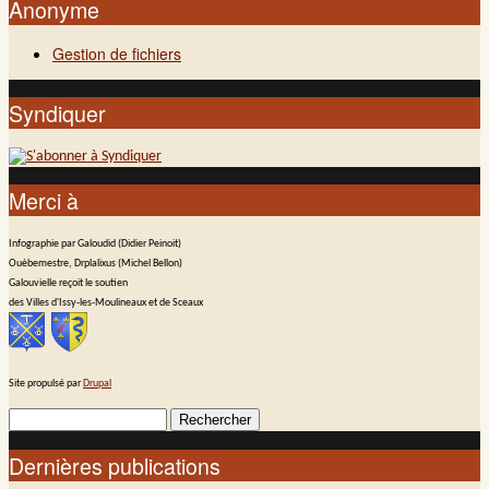
Anonyme
Gestion de fichiers
Syndiquer
Merci à
Infographie par Galoudid (Didier Peinoit)
Ouèbemestre, Drplalixus (Michel Bellon)
Galouvielle reçoit le soutien
des Villes d'Issy-les-Moulineaux et de Sceaux
Site propulsé par
Drupal
Rechercher
Formulaire de recherche
Dernières publications