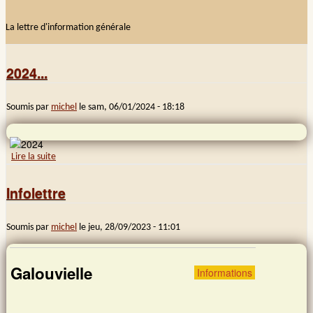
La lettre d'information générale
Images et musiques
Liens
2024...
Contacts
Soumis par
michel
le
sam, 06/01/2024 - 18:18
Connexion
Lire la suite
de 2024...
Rechercher
Infolettre
Soumis par
michel
le
jeu, 28/09/2023 - 11:01
Galouvielle
Informations