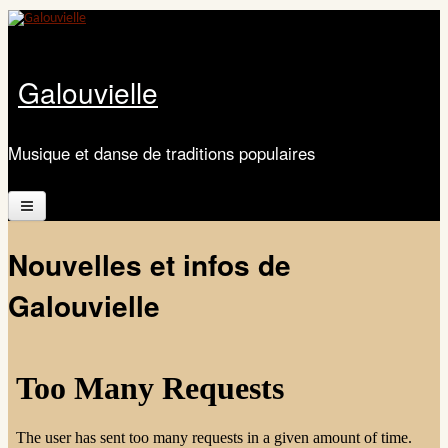
Aller au contenu principal
Galouvielle
Musique et danse de traditions populaires
Accueil
Nouvelles et infos de
Présentation
Galouvielle
Calendrier
Les ateliers
Documents