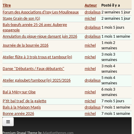
Titre
Auteur
Posté il y a
Forum des Associations d'Issy-Les-Moulineaux
drplalixus
2 semaines 1 jour
Stage Grain de son (G)
michel
2 semaines 1 jour
Bals-bœufs année 25-26 avec Auberge
drplalixus
1 mois 5 jours
espagnole
Annulation du pique-nique dansant juin 2026
drplalixus
1 mois 1 semaine
1 mois 2
Journée de la bourrée 2026
michel
semaines
3 mois 3
Atelier flûte à 3 trois trous et tambour(in)
michel
semaines
3 mois 4
Danse "Débutants / Faux débutants"
michel
semaines
5 mois 4
Atelier galoubet/tambour(in) 2025/2026
drplalixus
semaines
6 mois 3
Bal à Méry-sur-Oise
michel
semaines
P'tit bal trad' de la galette
michel
7 mois 5 jours
Bals à la Maison Magis
drplalixus
7 mois 1 semaine
Bonne année 2026
michel
7 mois 1 semaine
Premium Drupal Theme by
Adaptivethemes.com