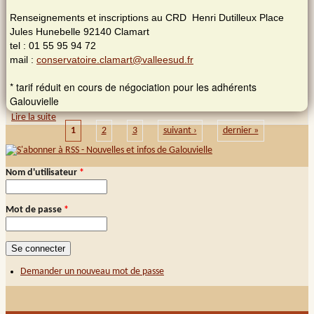
Renseignements et inscriptions au CRD Henri Dutilleux Place
Jules Hunebelle 92140 Clamart
tel : 01 55 95 94 72
mail :
conservatoire.clamart@valleesud.fr
* tarif réduit en cours de négociation pour les adhérents
Galouvielle
Lire la suite
de Week-end basque à Clamart 14/15 avril 2018
1
2
3
suivant ›
dernier »
Pages
Nom d'utilisateur
*
Connexion membre
Mot de passe
*
Demander un nouveau mot de passe