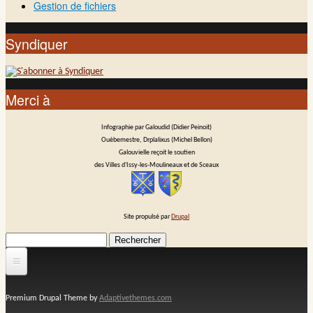
Gestion de fichiers
Syndiquer
Merci à
Infographie par Galoudid (Didier Peinoit)
Ouèbemestre, Drplalixus (Michel Bellon)
Galouvielle reçoit le soutien
des Villes d'Issy-les-Moulineaux et de Sceaux
Site propulsé par
Drupal
Rechercher
Formulaire de recherche
Premium Drupal Theme by
Adaptivethemes.com